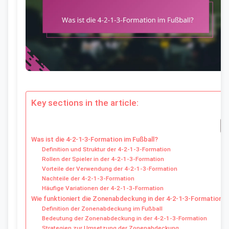
Key sections in the article:
Was ist die 4-2-1-3-Formation im Fußball?
Definition und Struktur der 4-2-1-3-Formation
Rollen der Spieler in der 4-2-1-3-Formation
Vorteile der Verwendung der 4-2-1-3-Formation
Nachteile der 4-2-1-3-Formation
Häufige Variationen der 4-2-1-3-Formation
Wie funktioniert die Zonenabdeckung in der 4-2-1-3-Formation?
Definition der Zonenabdeckung im Fußball
Bedeutung der Zonenabdeckung in der 4-2-1-3-Formation
Strategien zur Umsetzung der Zonenabdeckung