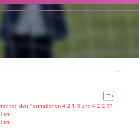
wischen den Formationen 4-2-1-3 und 4-2-2-3?
ation
ation