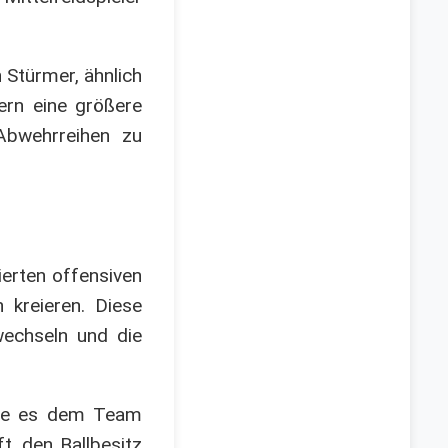
 Stürmer, ähnlich
lern eine größere
 Abwehrreihen zu
ierten offensiven
 kreieren. Diese
wechseln und die
 die es dem Team
t, den Ballbesitz