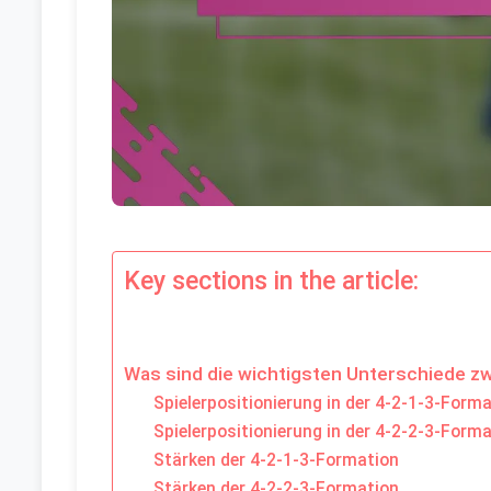
Key sections in the article:
Was sind die wichtigsten Unterschiede z
Spielerpositionierung in der 4-2-1-3-Form
Spielerpositionierung in der 4-2-2-3-Form
Stärken der 4-2-1-3-Formation
Stärken der 4-2-2-3-Formation