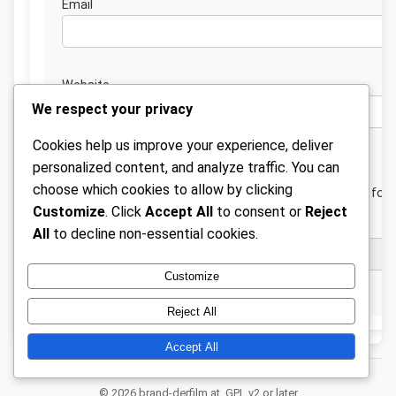
Emai
Website
We respect your privacy
Cookies help us improve your experience, deliver
personalized content, and analyze traffic. You can
choose which cookies to allow by clicking
Save my name, email, and website in this browser for 
Customize
. Click
Accept All
to consent or
Reject
next time I comment.
All
to decline non-essential cookies.
Customize
Reject All
Accept All
© 2026 brand-derfilm.at.
GPL v2 or later