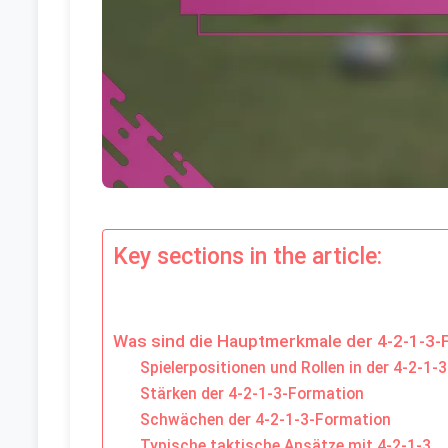
Key sections in the article:
Was sind die Hauptmerkmale der 4-2-1-3-
Spielerpositionen und Rollen in der 4-2-1-3
Stärken der 4-2-1-3-Formation
Schwächen der 4-2-1-3-Formation
Typische taktische Ansätze mit 4-2-1-3