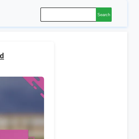
Search
ld