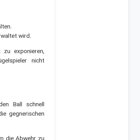
lten.
waltet wird.
 zu exponieren,
elspieler nicht
en Ball schnell
die gegnerischen
 um die Abwehr zu